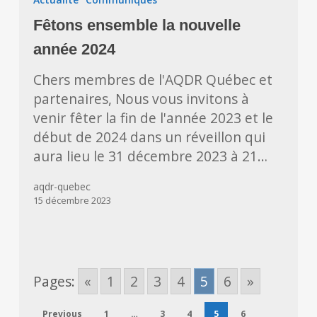
la
Fêtons ensemble la nouvelle
nouvelle
année
année 2024
2024
Chers membres de l'AQDR Québec et
partenaires, Nous vous invitons à
venir fêter la fin de l'année 2023 et le
début de 2024 dans un réveillon qui
aura lieu le 31 décembre 2023 à 21…
aqdr-quebec
15 décembre 2023
Pages:
«
1
2
3
4
5
6
»
Previous
1
…
3
4
5
6