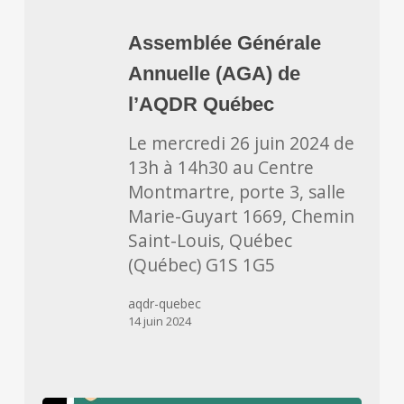
Assemblée
Générale
Assemblée Générale
Annuelle
Annuelle (AGA) de
(AGA)
de
l’AQDR Québec
l’AQDR
Le mercredi 26 juin 2024 de
Québec
13h à 14h30 au Centre
Montmartre, porte 3, salle
Marie-Guyart 1669, Chemin
Saint-Louis, Québec
(Québec) G1S 1G5
aqdr-quebec
14 juin 2024