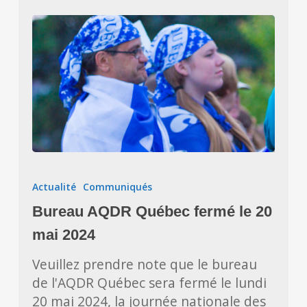
Bureau
AQDR
Actualité
Communiqués
Québec
Bureau AQDR Québec fermé le 20
fermé
le
mai 2024
20
Veuillez prendre note que le bureau
mai
de l'AQDR Québec sera fermé le lundi
2024
20 mai 2024, la journée nationale des