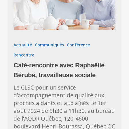
Café-
rencontre
Actualité
Communiqués
Conférence
avec
Rencontre
Raphaëlle
Bérubé,
Café-rencontre avec Raphaëlle
travailleuse
Bérubé, travailleuse sociale
sociale
Le CLSC pour un service
d’accompagnement de qualité aux
proches aidants et aux aînés Le 1er
août 2024 de 9h30 à 11h30, au bureau
de l'AQDR Québec, 120-4600
boulevard Henri-Bourassa, Québec QC