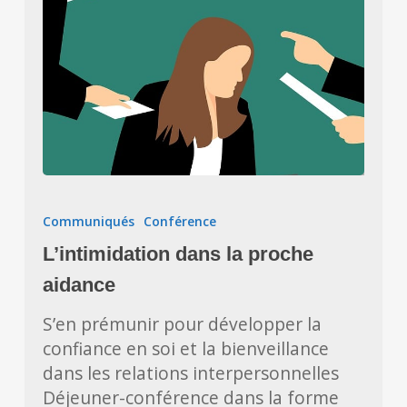
L’intimidation
dans
Communiqués
Conférence
la
L’intimidation dans la proche
proche
aidance
aidance
S’en prémunir pour développer la
confiance en soi et la bienveillance
dans les relations interpersonnelles
Déjeuner-conférence dans la forme