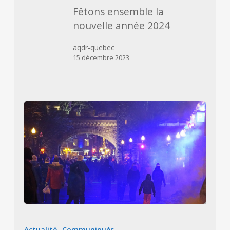
2024
Fêtons ensemble la
nouvelle année 2024
aqdr-quebec
15 décembre 2023
Fêtons
ensemble
Actualité
Communiqués