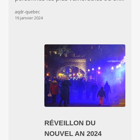
aqdr-quebec
19 janvier 2024
RÉVEILLON
DU
RÉVEILLON DU
NOUVEL
NOUVEL AN 2024
AN