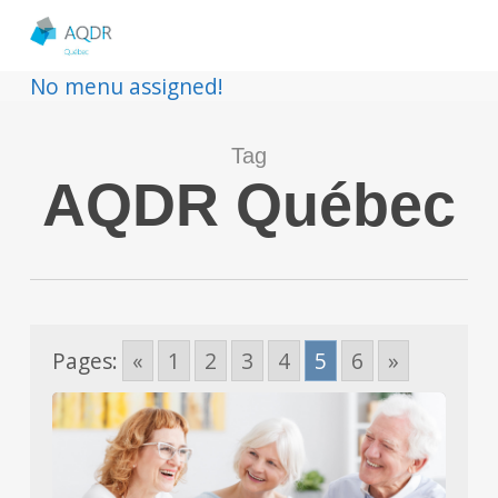
No menu assigned!
Tag
AQDR Québec
Pages:
«
1
2
3
4
5
6
»