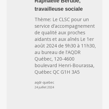
Raphaëlle Bérubé,
Raphaëlle
Bérubé,
travailleuse sociale
travailleuse
Thème: Le CLSC pour un
sociale
service d’accompagnement
de qualité aux proches
aidants et aux aînés Le 1er
août 2024 de 9h30 à 11h30,
au bureau de l'AQDR
Québec, 120-4600
boulevard Henri-Bourassa,
Québec QC G1H 3A5
aqdr-quebec
24 juillet 2024