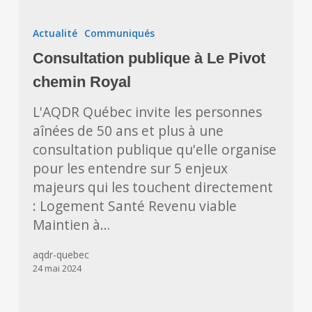
Consultation
publique
Actualité
Communiqués
à
Consultation publique à Le Pivot
Le
Pivot
chemin Royal
chemin
L'AQDR Québec invite les personnes
Royal
aînées de 50 ans et plus à une
consultation publique qu'elle organise
pour les entendre sur 5 enjeux
majeurs qui les touchent directement
: Logement Santé Revenu viable
Maintien à…
aqdr-quebec
24 mai 2024