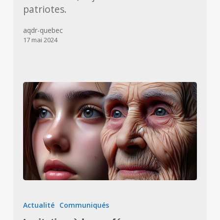
patriotes.
aqdr-quebec
17 mai 2024
Invitation
à
Actualité
Communiqués
la