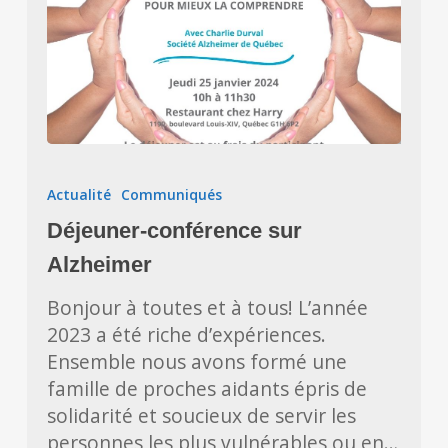
Déjeuner-
conférence
Actualité
Communiqués
sur
Déjeuner-conférence sur
Alzheimer
Alzheimer
Bonjour à toutes et à tous! L’année
2023 a été riche d’expériences.
Ensemble nous avons formé une
famille de proches aidants épris de
solidarité et soucieux de servir les
personnes les plus vulnérables ou en…