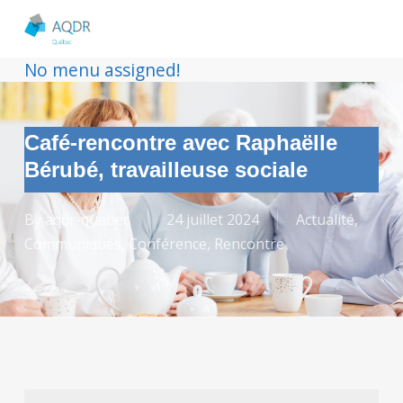
No menu assigned!
Café-rencontre avec Raphaëlle
Bérubé, travailleuse sociale
By
aqdr-quebec
24 juillet 2024
Actualité
,
Communiqués
,
Conférence
,
Rencontre