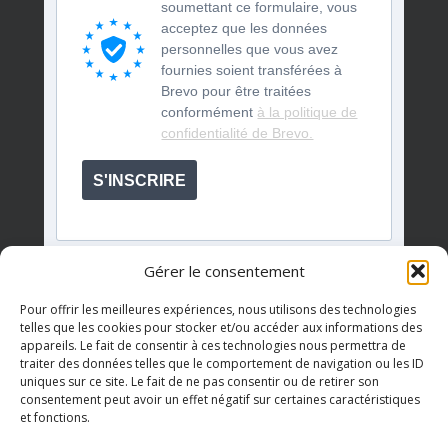
soumettant ce formulaire, vous
acceptez que les données
personnelles que vous avez
fournies soient transférées à
Brevo pour être traitées
conformément
à la politique de
confidentialité de Brevo.
S'INSCRIRE
Gérer le consentement
Pour offrir les meilleures expériences, nous utilisons des technologies
telles que les cookies pour stocker et/ou accéder aux informations des
appareils. Le fait de consentir à ces technologies nous permettra de
Événements à venir
traiter des données telles que le comportement de navigation ou les ID
uniques sur ce site. Le fait de ne pas consentir ou de retirer son
consentement peut avoir un effet négatif sur certaines caractéristiques
et fonctions.
Il n’y a pas d’évènements à venir.
Notice