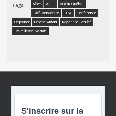
Aînés
Appui
AQDR Québec
Tags:
Café-Rencontre
CLSC
Conférence
Déjeuner
Proche Aidant
Raphaëlle Bérubé
Travailleuse Sociale
S'inscrire sur la