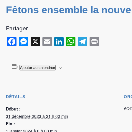
Fêtons ensemble la nouve
Partager
Facebook
Messenger
X
Email
LinkedIn
WhatsApp
Telegram
Print
Ajouter au calendrier
DÉTAILS
OR
AQ
Début :
31 décembre 2023 à 21 h 00 min
Fin :
1 janvier 2024 à 0 h 00 min