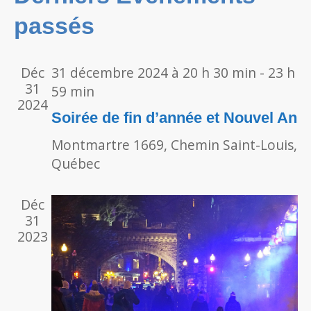
Évènements
passés
vues
Évèn
Déc
31 décembre 2024 à 20 h 30 min
-
23 h
31
59 min
2024
Soirée de fin d’année et Nouvel An
Montmartre
1669, Chemin Saint-Louis,
Québec
Déc
31
2023