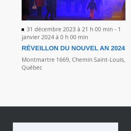
Mis
31 décembre 2023 à 21 h 00 min
-
1
en
janvier 2024 à 0 h 00 min
avant
RÉVEILLON DU NOUVEL AN 2024
Montmartre
1669, Chemin Saint-Louis,
Québec