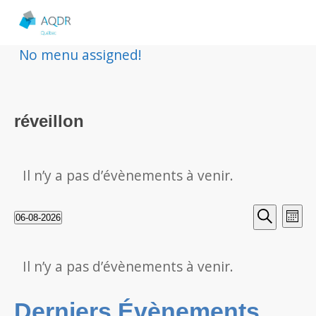
No menu assigned!
réveillon
Il n’y a pas d’évènements à venir.
Rech
Nav
06-08-2026
Mois
Sélectionnez
Recherche
de
et
une
Calendrier
vu
Il n’y a pas d’évènements à venir.
date.
navig
de
Év
Derniers Évènements
de