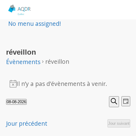
No menu assigned!
réveillon
réveillon
Évènements
Évènements
Il n’y a pas d’évènements à venir.
Notice
for
Rech
Nav
08-08-2026
8
Jour
Sélectionnez
Recherche
de
et
une
août
vu
Jour précédent
date.
Jour suivant
navig
2026
Év