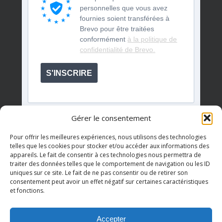
personnelles que vous avez
fournies soient transférées à
Brevo pour être traitées
conformément
à la politique de
confidentialité de Brevo.
S'INSCRIRE
Gérer le consentement
Pour offrir les meilleures expériences, nous utilisons des technologies
telles que les cookies pour stocker et/ou accéder aux informations des
appareils. Le fait de consentir à ces technologies nous permettra de
Événements à venir
traiter des données telles que le comportement de navigation ou les ID
uniques sur ce site. Le fait de ne pas consentir ou de retirer son
consentement peut avoir un effet négatif sur certaines caractéristiques
et fonctions.
Il n’y a pas d’évènements à venir.
Notice
Accepter