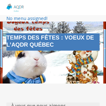
No menu assigned!
TEMPS DES FÊTES : VOEUX DE
L’AQDR QUÉBEC
By
aqdr-quebec
15 décembre
2023
Actualité
,
Communiqués
À vous que nous aimons,