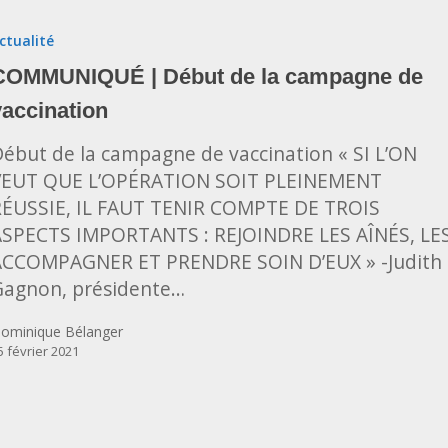
ctualité
COMMUNIQUÉ | Début de la campagne de
vaccination
agne
ébut de la campagne de vaccination « SI L’ON
ation
VEUT QUE L’OPÉRATION SOIT PLEINEMENT
RÉUSSIE, IL FAUT TENIR COMPTE DE TROIS
ASPECTS IMPORTANTS : REJOINDRE LES AÎNÉS, LE
ACCOMPAGNER ET PRENDRE SOIN D’EUX » -Judith
Gagnon, présidente…
ominique Bélanger
5 février 2021