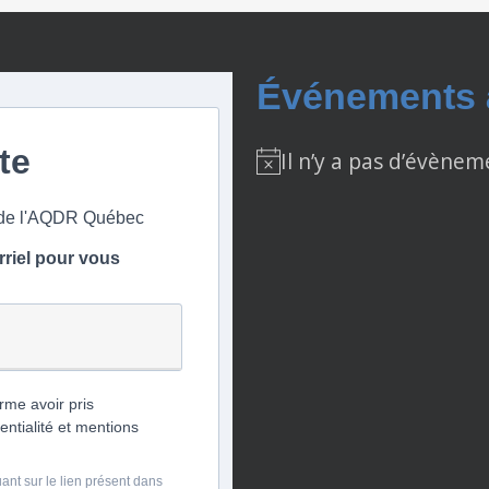
Événements à
ste
Il n’y a pas d’évènem
Notice
s de l'AQDR Québec
rriel pour vous
rme avoir pris
entialité et mentions
nt sur le lien présent dans