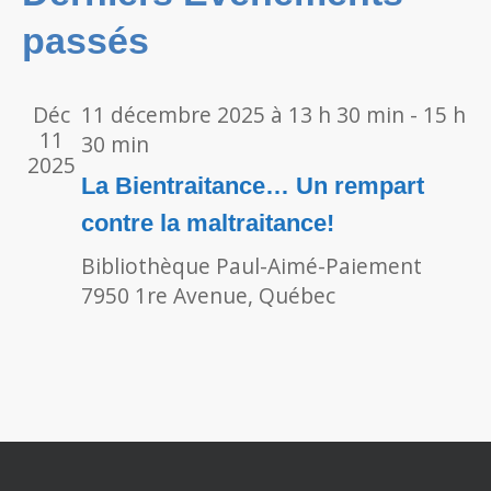
Évènements
passés
vues
Évèn
Déc
11 décembre 2025 à 13 h 30 min
-
15 h
11
30 min
2025
La Bientraitance… Un rempart
contre la maltraitance!
Bibliothèque Paul-Aimé-Paiement
7950 1re Avenue, Québec