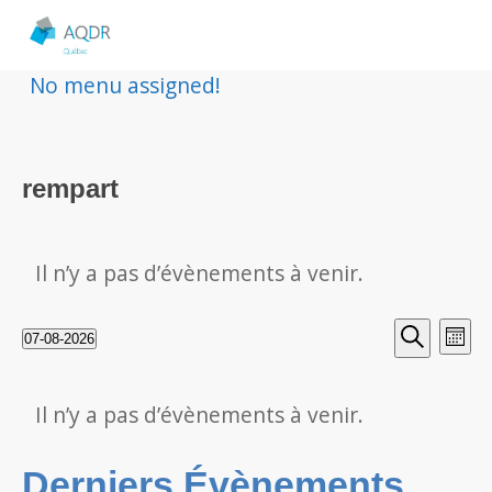
No menu assigned!
rempart
Il n’y a pas d’évènements à venir.
Rech
Nav
07-08-2026
Mois
Sélectionnez
Recherche
de
et
une
Calendrier
vu
Il n’y a pas d’évènements à venir.
date.
navig
de
Év
Derniers Évènements
de