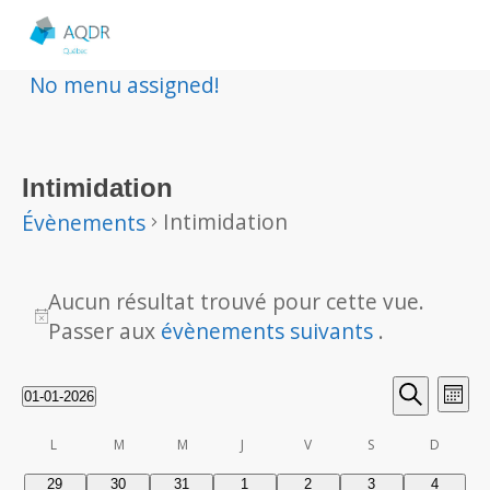
No menu assigned!
Intimidation
Intimidation
Évènements
Évènements
Aucun résultat trouvé pour cette vue.
Notice
Passer aux
évènements suivants
.
Rech
Nav
01-01-2026
Mois
Sélectionnez
Recherche
de
et
une
Calendrier
L
lundi
M
M
J
jeudi
V
vendredi
S
samedi
D
mardi
mercredi
dimanch
vu
date.
0
0
0
0
0
0
0
29
30
31
1
2
3
4