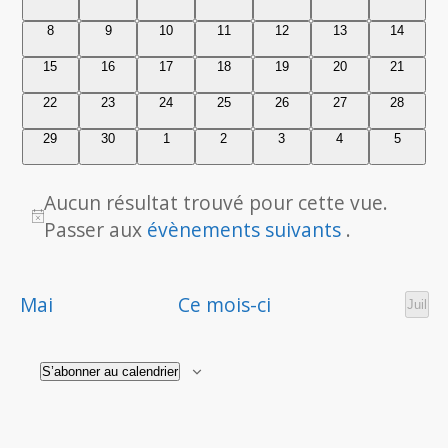
navig
de
évènements
évènements
évènements
évènements
évènements
évènements
évèneme
Év
0
0
0
0
0
0
0
8
9
10
11
12
13
14
de
évènements
évènements
évènements
évènements
évènements
évènements
évènemen
Évènements
0
0
0
0
0
0
0
15
16
17
18
19
20
21
évènements
évènements
évènements
évènements
évènements
évènements
évènemen
vues
0
0
0
0
0
0
0
22
23
24
25
26
27
28
évènements
évènements
évènements
évènements
évènements
évènements
évènemen
Évèn
0
0
0
0
0
0
0
29
30
1
2
3
4
5
évènements
évènements
évènements
évènements
évènements
évènements
évèneme
Aucun résultat trouvé pour cette vue.
Notice
Passer aux
évènements suivants
.
Mai
Ce mois-ci
Juil
S’abonner au calendrier