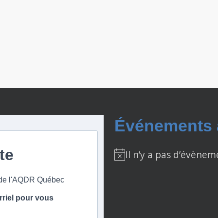
Événements à
ste
Il n’y a pas d’évènem
Notice
s de l'AQDR Québec
rriel pour vous