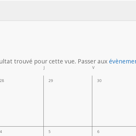
ultat trouvé pour cette vue. Passer aux
évènemen
Notice
ercredi
J
jeudi
V
vendredi
0
0
0
28
29
30
évènement,
évènement,
évènement,
0
0
0
4
5
6