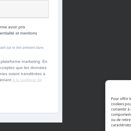
rme avoir pris
entialité et mentions
nt sur le lien présent dans
 plateforme marketing. En
acceptez que les données
ies soient transférées à
rmément
à la politique de
Pour offrir 
cookies pou
consentir à
comportement
ou de retire
caractéristi