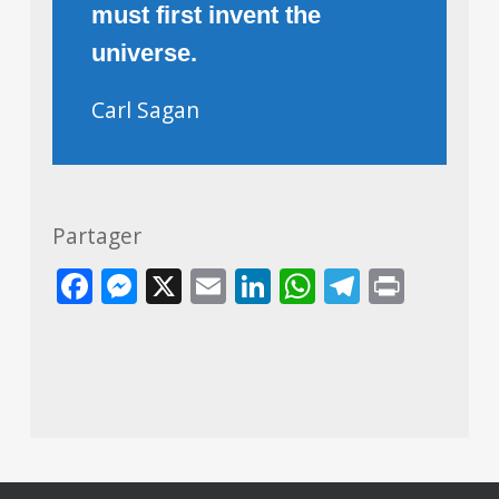
must first invent the
universe.
Carl Sagan
Partager
Facebook
Messenger
X
Email
LinkedIn
WhatsApp
Telegra
Print