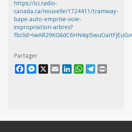
https://ici.radio-
canada.ca/nouvelle/1724411/tramway-
bape-auto-emprise-voie-
expropriation-arbres?
fbclid=IwAR29KG6dC6HN4qi5wuOaItFjEu
Partager
Facebook
Messenger
X
Email
LinkedIn
WhatsApp
Telegra
Print