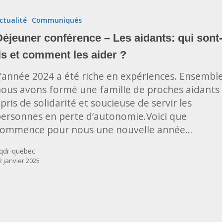
rence
ctualité
Communiqués
Déjeuner conférence – Les aidants: qui sont
s:
ils et comment les aider ?
’année 2024 a été riche en expériences. Ensembl
ous avons formé une famille de proches aidants
pris de solidarité et soucieuse de servir les
ent
ersonnes en perte d’autonomie.Voici que
commence pour nous une nouvelle année…
qdr-quebec
2 janvier 2025
ner-