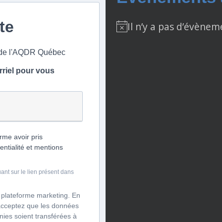
ste
Il n’y a pas d’évènem
Notice
s de l'AQDR Québec
rriel pour vous
rme avoir pris
entialité et mentions
nt sur le lien présent dans
 plateforme marketing. En
acceptez que les données
ies soient transférées à