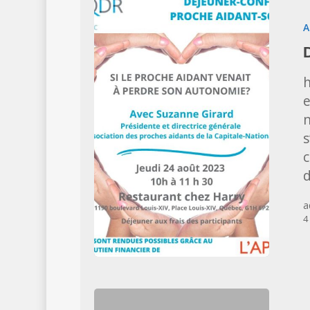
confé
A
du
24
août
2023
e
n
s
c
d
a
4