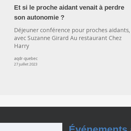
si
Et si le proche aidant venait à perdre
le
son autonomie ?
proche
aidant
Déjeuner conférence pour proches aidants,
venait
avec Suzanne Girard Au restaurant Chez
à
Harry
perdre
son
aqdr-quebec
27 juillet 2023
autonomie
?
Événements à