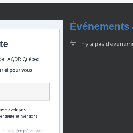
Événements à
ste
Il n’y a pas d’évènem
Notice
s de l'AQDR Québec
rriel pour vous
rme avoir pris
entialité et mentions
nt sur le lien présent dans