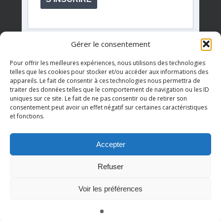
Gérer le consentement
Pour offrir les meilleures expériences, nous utilisons des technologies
telles que les cookies pour stocker et/ou accéder aux informations des
appareils. Le fait de consentir à ces technologies nous permettra de
Événements à venir
traiter des données telles que le comportement de navigation ou les ID
uniques sur ce site. Le fait de ne pas consentir ou de retirer son
consentement peut avoir un effet négatif sur certaines caractéristiques
et fonctions.
Il n’y a pas d’évènements à venir.
Notice
Accepter
Refuser
© 2026 AQDR QUÉBEC.
Voir les préférences
twitter
facebook
youtube