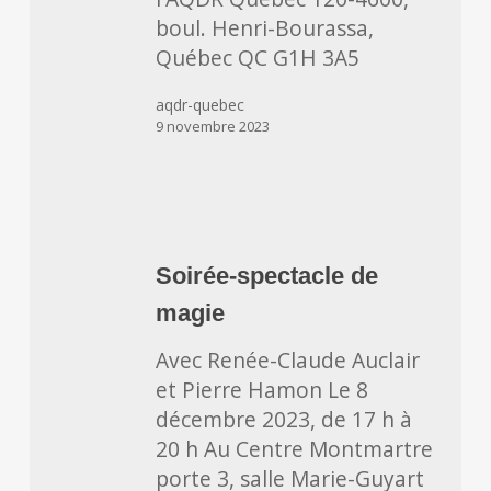
des
boul. Henri-Bourassa,
fêtes
Québec QC G1H 3A5
aqdr-quebec
9 novembre 2023
Soirée-
spectacle
Soirée-spectacle de
de
magie
magie
Avec Renée-Claude Auclair
et Pierre Hamon Le 8
décembre 2023, de 17 h à
20 h Au Centre Montmartre
porte 3, salle Marie-Guyart