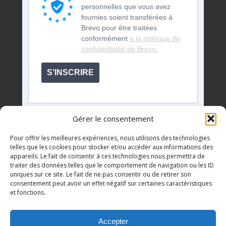
personnelles que vous avez
fournies soient transférées à
Brevo pour être traitées
conformément
à la politique de
confidentialité de Brevo.
S'INSCRIRE
Gérer le consentement
Pour offrir les meilleures expériences, nous utilisons des technologies
telles que les cookies pour stocker et/ou accéder aux informations des
appareils. Le fait de consentir à ces technologies nous permettra de
Événements à venir
traiter des données telles que le comportement de navigation ou les ID
uniques sur ce site. Le fait de ne pas consentir ou de retirer son
consentement peut avoir un effet négatif sur certaines caractéristiques
et fonctions.
Il n’y a pas d’évènements à venir.
Notice
Accepter