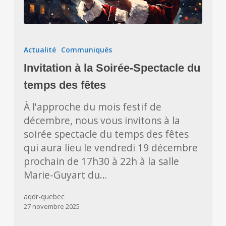
Invitation
à
Actualité
Communiqués
la
Invitation à la Soirée-Spectacle du
Soirée-
Spectacle
temps des fêtes
du
À l'approche du mois festif de
temps
décembre, nous vous invitons à la
des
soirée spectacle du temps des fêtes
fêtes
qui aura lieu le vendredi 19 décembre
prochain de 17h30 à 22h à la salle
Marie-Guyart du…
aqdr-quebec
27 novembre 2025