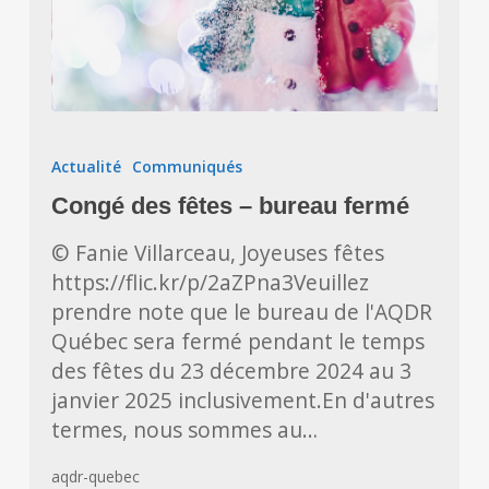
Congé
des
Actualité
Communiqués
fêtes
Congé des fêtes – bureau fermé
–
bureau
© Fanie Villarceau, Joyeuses fêtes
fermé
https://flic.kr/p/2aZPna3Veuillez
prendre note que le bureau de l'AQDR
Québec sera fermé pendant le temps
des fêtes du 23 décembre 2024 au 3
janvier 2025 inclusivement.En d'autres
termes, nous sommes au…
aqdr-quebec