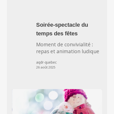
Soirée-
spectacle
Soirée-spectacle du
du
temps des fêtes
temps
des
Moment de convivialité :
fêtes
repas et animation ludique
aqdr-quebec
26 août 2025