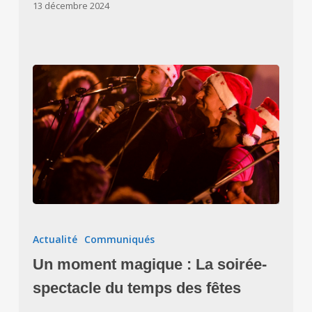
13 décembre 2024
Un
moment
Actualité
Communiqués
magique
Un moment magique : La soirée-
:
La
spectacle du temps des fêtes
soirée-