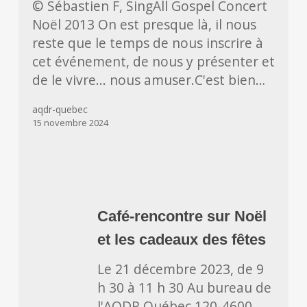
© Sébastien F, SingAll Gospel Concert
spectacle
Noël 2013 On est presque là, il nous
du
reste que le temps de nous inscrire à
temps
cet événement, de nous y présenter et
des
de le vivre... nous amuser.C'est bien…
fêtes
aqdr-quebec
15 novembre 2024
Café-
rencontre
Café-rencontre sur Noël
sur
et les cadeaux des fêtes
Noël
et
Le 21 décembre 2023, de 9
les
h 30 à 11 h 30 Au bureau de
cadeaux
l'AQDR Québec 120-4600,