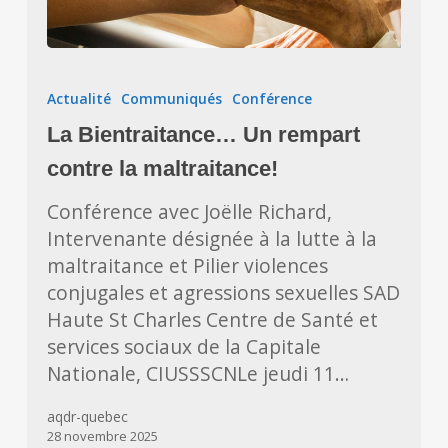
La
Bientraitance…
Actualité
Communiqués
Conférence
Un
La Bientraitance… Un rempart
rempart
contre
contre la maltraitance!
la
Conférence avec Joëlle Richard,
maltraitance!
Intervenante désignée à la lutte à la
maltraitance et Pilier violences
conjugales et agressions sexuelles SAD
Haute St Charles Centre de Santé et
services sociaux de la Capitale
Nationale, CIUSSSCNLe jeudi 11…
aqdr-quebec
28 novembre 2025