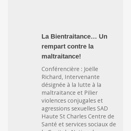
La
Bientraitance…
La Bientraitance… Un
Un
rempart contre la
rempart
contre
maltraitance!
la
Conférencière : Joëlle
maltraitance!
Richard, Intervenante
désignée à la lutte à la
maltraitance et Pilier
violences conjugales et
agressions sexuelles SAD
Haute St Charles Centre de
Santé et services sociaux de