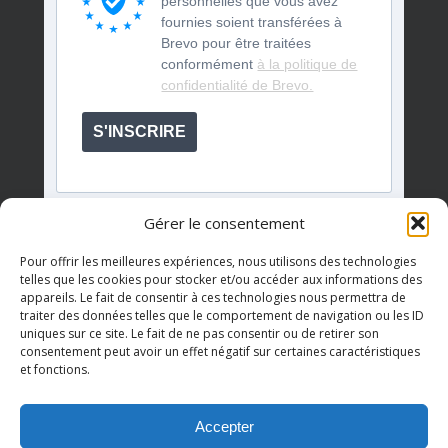
personnelles que vous avez
fournies soient transférées à
Brevo pour être traitées
conformément
à la politique de
confidentialité de Brevo.
S'INSCRIRE
Gérer le consentement
Pour offrir les meilleures expériences, nous utilisons des technologies
telles que les cookies pour stocker et/ou accéder aux informations des
appareils. Le fait de consentir à ces technologies nous permettra de
Événements à venir
traiter des données telles que le comportement de navigation ou les ID
uniques sur ce site. Le fait de ne pas consentir ou de retirer son
consentement peut avoir un effet négatif sur certaines caractéristiques
et fonctions.
Il n’y a pas d’évènements à venir.
Notice
Accepter