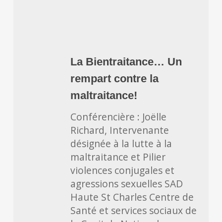
La
Bientraitance…
La Bientraitance… Un
Un
rempart contre la
rempart
contre
maltraitance!
la
Conférencière : Joëlle
maltraitance!
Richard, Intervenante
désignée à la lutte à la
maltraitance et Pilier
violences conjugales et
agressions sexuelles SAD
Haute St Charles Centre de
Santé et services sociaux de