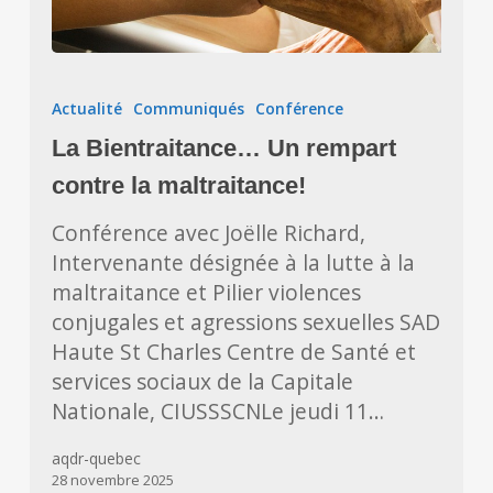
La
Bientraitance…
Actualité
Communiqués
Conférence
Un
La Bientraitance… Un rempart
rempart
contre
contre la maltraitance!
la
Conférence avec Joëlle Richard,
maltraitance!
Intervenante désignée à la lutte à la
maltraitance et Pilier violences
conjugales et agressions sexuelles SAD
Haute St Charles Centre de Santé et
services sociaux de la Capitale
Nationale, CIUSSSCNLe jeudi 11…
aqdr-quebec
28 novembre 2025