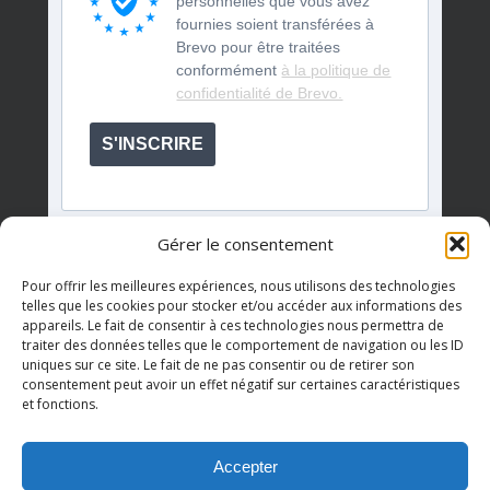
personnelles que vous avez
fournies soient transférées à
Brevo pour être traitées
conformément
à la politique de
confidentialité de Brevo.
S'INSCRIRE
Gérer le consentement
Pour offrir les meilleures expériences, nous utilisons des technologies
telles que les cookies pour stocker et/ou accéder aux informations des
appareils. Le fait de consentir à ces technologies nous permettra de
Événements à venir
traiter des données telles que le comportement de navigation ou les ID
uniques sur ce site. Le fait de ne pas consentir ou de retirer son
consentement peut avoir un effet négatif sur certaines caractéristiques
et fonctions.
Il n’y a pas d’évènements à venir.
Notice
Accepter