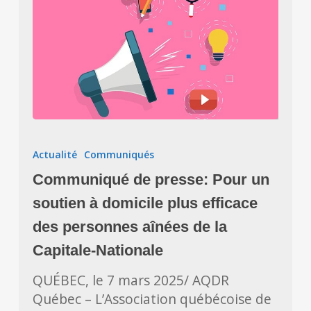
Communiqué
de
Actualité
Communiqués
presse:
Communiqué de presse: Pour un
Pour
un
soutien à domicile plus efficace
soutien
des personnes aînées de la
à
Capitale-Nationale
domicile
plus
QUÉBEC, le 7 mars 2025/ AQDR
efficace
Québec – L’Association québécoise de