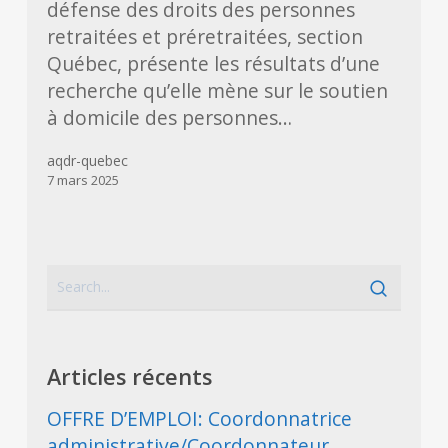
des
défense des droits des personnes
personnes
retraitées et préretraitées, section
aînées
Québec, présente les résultats d’une
de
recherche qu’elle mène sur le soutien
la
à domicile des personnes…
Capitale-
aqdr-quebec
Nationale
7 mars 2025
Articles récents
OFFRE D’EMPLOI: Coordonnatrice
administrative/Coordonnateur