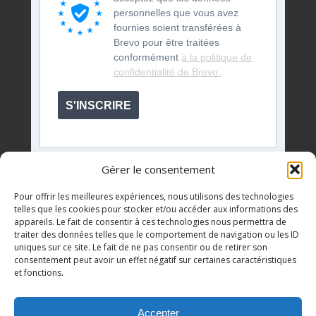
personnelles que vous avez
fournies soient transférées à
Brevo pour être traitées
conformément
à la politique de
confidentialité de Brevo.
S'INSCRIRE
Gérer le consentement
Pour offrir les meilleures expériences, nous utilisons des technologies
telles que les cookies pour stocker et/ou accéder aux informations des
appareils. Le fait de consentir à ces technologies nous permettra de
Événements à venir
traiter des données telles que le comportement de navigation ou les ID
uniques sur ce site. Le fait de ne pas consentir ou de retirer son
consentement peut avoir un effet négatif sur certaines caractéristiques
et fonctions.
Il n’y a pas d’évènements à venir.
Notice
Accepter