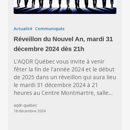
Réveillon
du
Actualité
Communiqués
Nouvel
Réveillon du Nouvel An, mardi 31
An,
mardi
décembre 2024 dès 21h
31
L'AQDR Québec vous invite à venir
décembre
fêter la fin de l'année 2024 et le début
2024
de 2025 dans un réveillon qui aura lieu
dès
le mardi 31 décembre 2024 à 21
21h
heures au Centre Montmartre, salle…
aqdr-quebec
18 décembre 2024