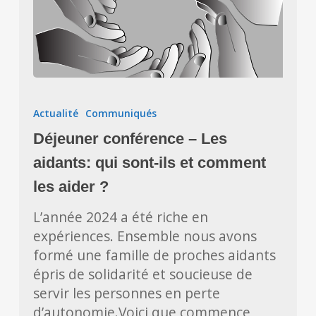
Déjeuner
conférence
Actualité
Communiqués
–
Déjeuner conférence – Les
Les
aidants:
aidants: qui sont-ils et comment
qui
les aider ?
sont-
L’année 2024 a été riche en
ils
expériences. Ensemble nous avons
et
formé une famille de proches aidants
comment
épris de solidarité et soucieuse de
les
servir les personnes en perte
aider
d’autonomie.Voici que commence
?