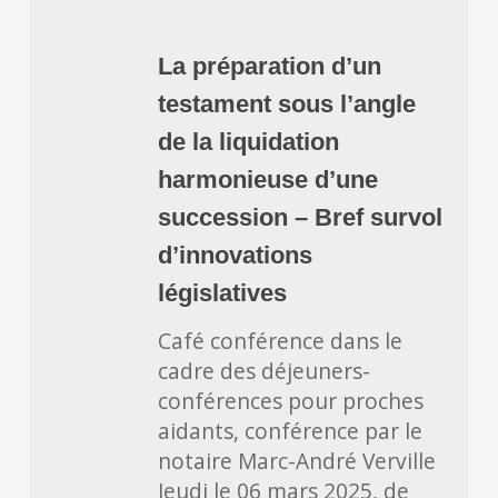
La
préparation
La préparation d’un
d’un
testament sous l’angle
testament
sous
de la liquidation
l’angle
harmonieuse d’une
de
succession – Bref survol
la
d’innovations
liquidation
harmonieuse
législatives
d’une
Café conférence dans le
succession
cadre des déjeuners-
–
conférences pour proches
Bref
aidants, conférence par le
survol
notaire Marc-André Verville
d’innovations
Jeudi le 06 mars 2025, de