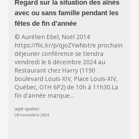
Regard sur la situation des aînés
situation
des
avec ou sans famille pendant les
aînés
fêtes de fin d’année
avec
© Aurélien Ebel, Noël 2014
ou
https://flic.kr/p/qjoZYwNotre prochain
sans
déjeuner conférence se tiendra
famille
vendredi le 6 décembre 2024 au
pendant
Restaurant chez Harry (1190
les
boulevard Louis-XIV, Place Louis-XIV,
fêtes
Québec, G1H 6P2) de 10h à 11h30.La
de
fin d'année marque…
fin
d’année
aqdr-quebec
28 novembre 2024