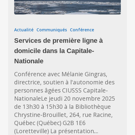
Services
de
Actualité
Communiqués
Conférence
première
Services de première ligne à
ligne
à
domicile dans la Capitale-
domicile
Nationale
dans
Conférence avec Mélanie Gingras,
la
directrice, soutien à l'autonomie des
Capitale-
personnes âgées CIUSSS Capitale-
Nationale
NationaleLe jeudi 20 novembre 2025
de 13h30 à 15h30 à la Bibliothèque
Chrystine-Brouillet, 264, rue Racine,
Québec (Québec) G2B 1E6
(Loretteville) La présentation…