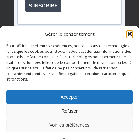
S'INSCRIRE
Gérer le consentement
Pour offrir les meilleures expériences, nous utilisons des technologies
telles que les cookies pour stocker et/ou accéder aux informations des
appareils. Le fait de consentir à ces technologies nous permettra de
Événements à venir
traiter des données telles que le comportement de navigation ou les ID
uniques sur ce site. Le fait de ne pas consentir ou de retirer son
consentement peut avoir un effet négatif sur certaines caractéristiques
et fonctions.
Il n’y a pas d’évènements à venir.
Notice
Accepter
Refuser
© 2026 AQDR QUÉBEC.
Voir les préférences
twitter
facebook
youtube