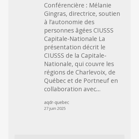
domicile
Conférencière : Mélanie
dans
Gingras, directrice, soutien
la
à l’autonomie des
Capitale-
personnes âgées CIUSSS
Nationale
Capitale-Nationale La
présentation décrit le
CIUSSS de la Capitale-
Nationale, qui couvre les
régions de Charlevoix, de
Québec et de Portneuf en
collaboration avec…
aqdr-quebec
27 juin 2025