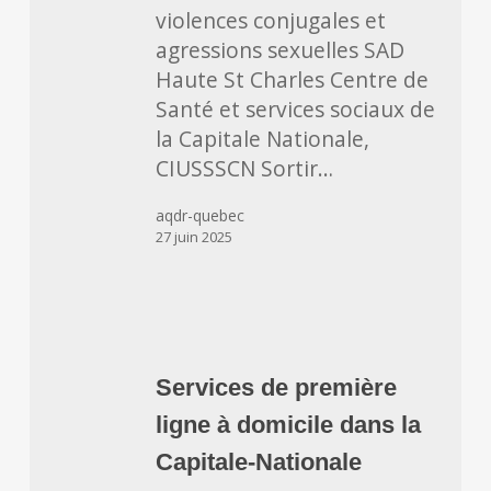
violences conjugales et
agressions sexuelles SAD
Haute St Charles Centre de
Santé et services sociaux de
la Capitale Nationale,
CIUSSSCN Sortir…
aqdr-quebec
27 juin 2025
Services
de
Services de première
première
ligne à domicile dans la
ligne
à
Capitale-Nationale