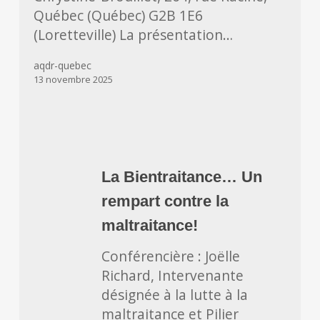
Québec (Québec) G2B 1E6
(Loretteville) La présentation…
aqdr-quebec
13 novembre 2025
La
Bientraitance…
La Bientraitance… Un
Un
rempart contre la
rempart
contre
maltraitance!
la
Conférencière : Joëlle
maltraitance!
Richard, Intervenante
désignée à la lutte à la
maltraitance et Pilier