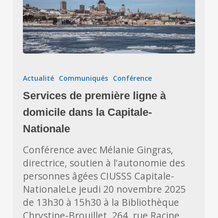
Services
de
Actualité
Communiqués
Conférence
première
Services de première ligne à
ligne
à
domicile dans la Capitale-
domicile
Nationale
dans
Conférence avec Mélanie Gingras,
la
directrice, soutien à l'autonomie des
Capitale-
personnes âgées CIUSSS Capitale-
Nationale
NationaleLe jeudi 20 novembre 2025
de 13h30 à 15h30 à la Bibliothèque
Chrystine-Brouillet, 264, rue Racine,