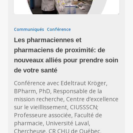
Les
pharmaciennes
Communiqués
Conférence
et
Les pharmaciennes et
pharmaciens
de
pharmaciens de proximité: de
proximité:
nouveaux alliés pour prendre soin
de
de votre santé
nouveaux
alliés
Conférence avec Edeltraut Kröger,
pour
BPharm, PhD, Responsable de la
prendre
mission recherche, Centre d’excellence
soin
sur le vieillissement, CIUSSSCN;
de
Professeure associée, Faculté de
votre
pharmacie, Université Laval,
santé
Chercheuse, CR CHU de Québec,