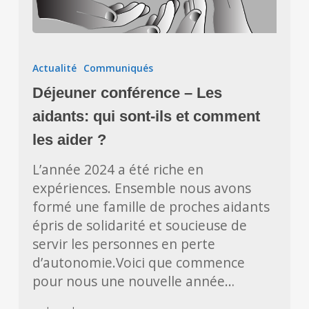
Déjeuner
conférence
Actualité
Communiqués
–
Déjeuner conférence – Les
Les
aidants:
aidants: qui sont-ils et comment
qui
les aider ?
sont-
L’année 2024 a été riche en
ils
expériences. Ensemble nous avons
et
formé une famille de proches aidants
comment
épris de solidarité et soucieuse de
les
servir les personnes en perte
aider
d’autonomie.Voici que commence
?
pour nous une nouvelle année…