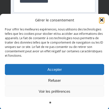
Gérer le consentement
Pour offrir les meilleures expériences, nous utilisons des technologies
telles que les cookies pour stocker et/ou accéder aux informations des
appareils. Le fait de consentir à ces technologies nous permettra de
Événements à venir
traiter des données telles que le comportement de navigation ou les ID
uniques sur ce site. Le fait de ne pas consentir ou de retirer son
consentement peut avoir un effet négatif sur certaines caractéristiques
et fonctions.
Il n’y a pas d’évènements à venir.
Notice
Accepter
Refuser
© 2026 AQDR QUÉBEC.
Voir les préférences
twitter
facebook
youtube