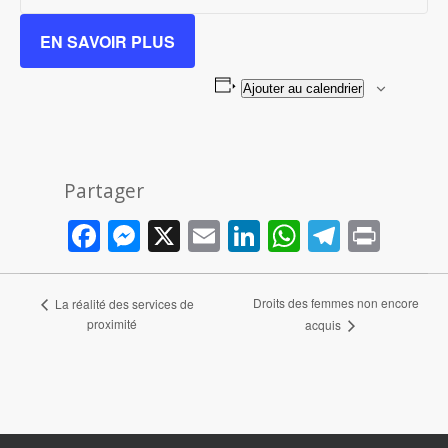
EN SAVOIR PLUS
Ajouter au calendrier
Partager
Facebook
Messenger
X
Email
LinkedIn
WhatsAp
Telegr
Prin
Droits des femmes non encore
La réalité des services de
Navigation
proximité
acquis
Évènement