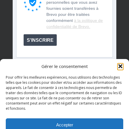
personnelles que vous avez
fournies soient transférées à
Brevo pour être traitées
conformément
à la politique de
confidentialité de Brevo.
S'INSCRIRE
Gérer le consentement
Pour offrir les meilleures expériences, nous utilisons des technologies
telles que les cookies pour stocker et/ou accéder aux informations des
appareils. Le fait de consentir à ces technologies nous permettra de
Événements à venir
traiter des données telles que le comportement de navigation ou les ID
uniques sur ce site. Le fait de ne pas consentir ou de retirer son
consentement peut avoir un effet négatif sur certaines caractéristiques
et fonctions.
Il n’y a pas d’évènements à venir.
Notice
Accepter