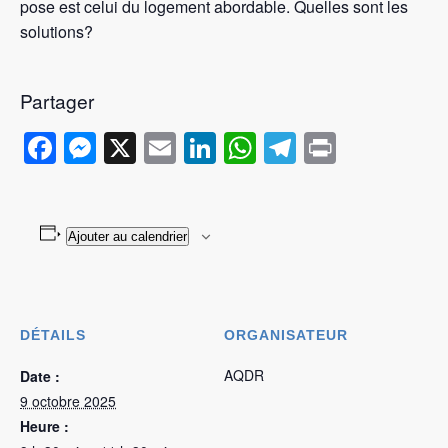
pose est celui du logement abordable. Quelles sont les
solutions?
Partager
Facebook
Messenger
X
Email
LinkedIn
WhatsApp
Telegram
Print
Ajouter au calendrier
DÉTAILS
ORGANISATEUR
AQDR
Date :
9 octobre 2025
Heure :