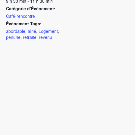
9 h 30 min - 11 h 30 min
Catégorie d’Évènement:
Café-rencontre
Évènement Tags:
abordable
,
aîné
,
Logement
,
pénurie
,
retraite
,
revenu