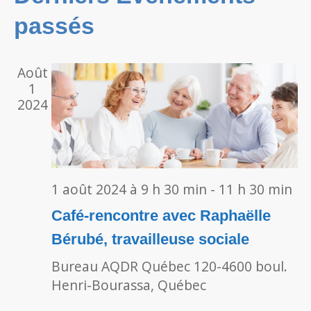
Évènements
passés
vues
Évèn
Août
1
2024
1 août 2024 à 9 h 30 min
-
11 h 30 min
Café-rencontre avec Raphaëlle
Bérubé, travailleuse sociale
Bureau AQDR Québec
120-4600 boul.
Henri-Bourassa, Québec