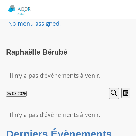
No menu assigned!
Raphaëlle Bérubé
Il n’y a pas d’évènements à venir.
Rech
Nav
05-08-2026
Mois
Sélectionnez
Recherche
de
et
une
Calendrier
vu
Il n’y a pas d’évènements à venir.
date.
navig
de
Év
Derniers Évènements
de