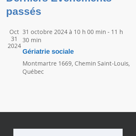
Évènements
passés
vues
Évèn
Oct
31 octobre 2024 à 10 h 00 min
-
11 h
31
30 min
2024
Gériatrie sociale
Montmartre
1669, Chemin Saint-Louis,
Québec