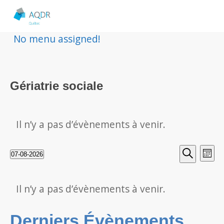
No menu assigned!
Gériatrie sociale
Il n’y a pas d’évènements à venir.
Rech
Nav
07-08-2026
Mois
Sélectionnez
Recherche
de
et
une
Calendrier
vu
Il n’y a pas d’évènements à venir.
date.
navig
de
Év
Derniers Évènements
de