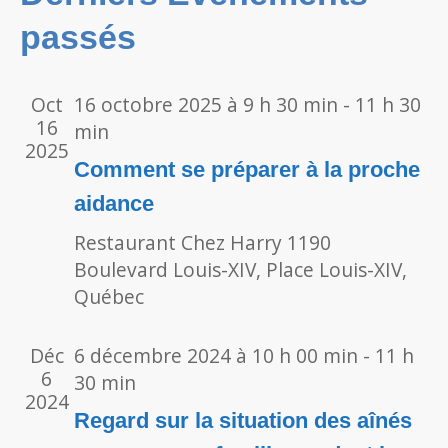
Évènements
passés
vues
Évèn
Oct
16 octobre 2025 à 9 h 30 min
-
11 h 30
16
min
2025
Comment se préparer à la proche
aidance
Restaurant Chez Harry
1190
Boulevard Louis-XIV, Place Louis-XIV,
Québec
Déc
6 décembre 2024 à 10 h 00 min
-
11 h
6
30 min
2024
Regard sur la situation des aînés