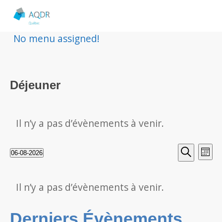
No menu assigned!
Déjeuner
Il n’y a pas d’évènements à venir.
Rech
Nav
06-08-2026
Mois
Sélectionnez
Recherche
de
et
une
Calendrier
vu
Il n’y a pas d’évènements à venir.
date.
navig
de
Év
Derniers Évènements
de