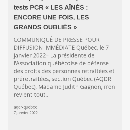
tests
tests PCR « LES AÎNÉS :
PCR
ENCORE UNE FOIS, LES
«
GRANDS OUBLIÉS »
LES
AÎNÉS
COMMUNIQUÉ DE PRESSE POUR
:
DIFFUSION IMMÉDIATE Québec, le 7
ENCORE
janvier 2022– La présidente de
UNE
l’Association québécoise de défense
FOIS,
des droits des personnes retraitées et
LES
préretraitées, section Québec (AQDR
GRANDS
Québec), Madame Judith Gagnon, n’en
OUBLIÉS
revient tout…
»
aqdr-quebec
7 janvier 2022