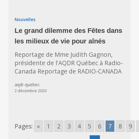
Le
grand
Nouvelles
dilemme
Le grand dilemme des Fêtes dans
des
Fêtes
les milieux de vie pour aînés
dans
Reportage de Mme Judith Gagnon,
les
présidente de l'AQDR Québec à Radio-
milieux
Canada Reportage de RADIO-CANADA
de
vie
aqdr-quebec
pour
2 décembre 2020
aînés
Pages:
«
1
2
3
4
5
6
7
8
9