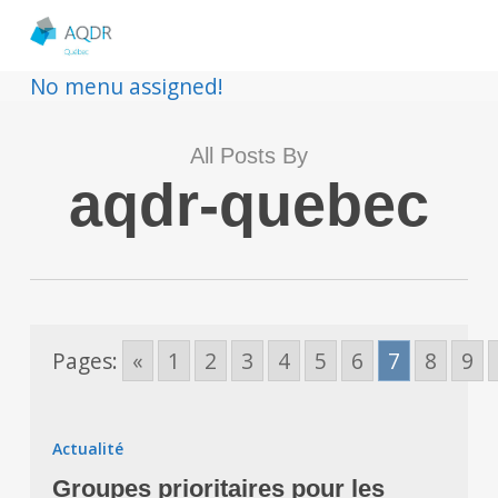
No menu assigned!
All Posts By
aqdr-quebec
Pages:
«
1
2
3
4
5
6
7
8
9
Groupes
prioritaires
Actualité
pour
Groupes prioritaires pour les
les