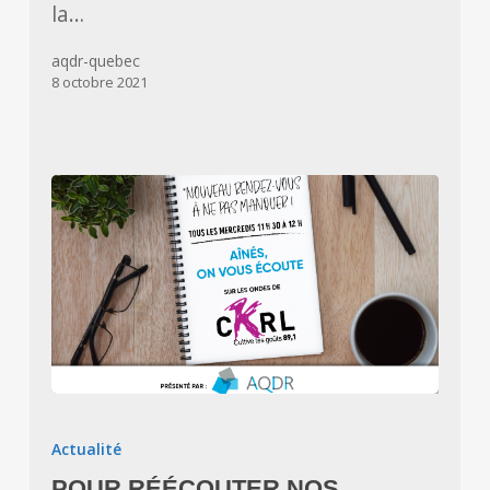
la…
aqdr-quebec
8 octobre 2021
POUR
RÉÉCOUTER
Actualité
NOS
POUR RÉÉCOUTER NOS